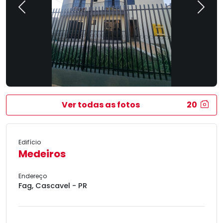
Previous
Next
Ver todas as fotos
20
Edifício
Medeiros
Endereço
Fag, Cascavel - PR