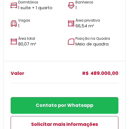
Dormitórios
Banheiros
1 suíte + 1 quarto
1
Vagas
Área privativa
1
66,54 m²
Área total
Posição na Quadra
80,07 m²
Meio de quadra
Valor
R$ 489.000,00
Contato por Whatsapp
Solicitar mais informações