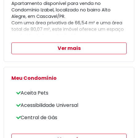
Apartamento disponível para venda no
Condomínio Izabel, localizado no bairro Alto
Alegre, em Cascavel/PR.
Com uma área privativa de 66,54 m² e uma área
total de 80,07 m², este imóvel oferece um espaço
confortável e bem distribuído.
O apartamento conta com dois dormitórios,
Ver mais
sendo uma suíte e um quarto adicional,
proporcionando privacidade e comodidade.
Além disso, inclui uma vaga de garagem,
garantindo praticidade no dia a dia.
Uma excelente oportunidade para quem busca
Meu Condomínio
um novo lar com essas características.
Aceita Pets
Acessibilidade Universal
Central de Gás