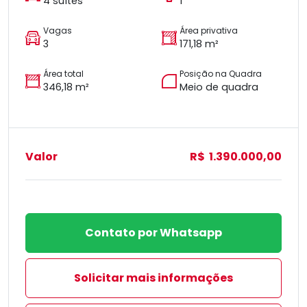
4 suítes
1
Vagas
Área privativa
3
171,18 m²
Área total
Posição na Quadra
346,18 m²
Meio de quadra
Valor
R$ 1.390.000,00
Contato por Whatsapp
Solicitar mais informações