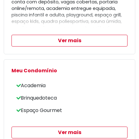
conta com depósito, vagas cobertas, portaria
online/remota, academia entregue equipada,
piscina infantil e adulta, playground, espaço grill,
espaço kids, quadra poliesportiva, sauna úmida,
quadra squash, espaço gourmet e salão de
festas.
Ver mais
Uma excelente escolha para quem busca
conforto e tranquilidade para toda a família.
Meu Condomínio
Academia
Brinquedoteca
Espaço Gourmet
Ver mais