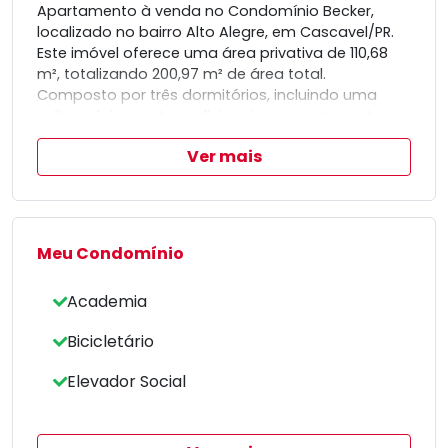
Apartamento à venda no Condomínio Becker,
localizado no bairro Alto Alegre, em Cascavel/PR.
Este imóvel oferece uma área privativa de 110,68
m², totalizando 200,97 m² de área total.
Composto por três dormitórios, incluindo uma
suíte e dois quartos adicionais, o apartamento
proporciona conforto e espaço para sua família.
Ver mais
Além disso, conta com duas vagas de garagem,
garantindo praticidade no dia a dia.
Uma excelente oportunidade para quem busca
um lar acolhedor em um condomínio bem
estruturado.
Meu Condomínio
Academia
Bicicletário
Elevador Social