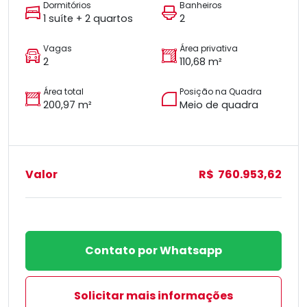
Dormitórios
Banheiros
1 suíte + 2 quartos
2
Vagas
Área privativa
2
110,68 m²
Área total
Posição na Quadra
200,97 m²
Meio de quadra
Valor
R$ 760.953,62
Contato por Whatsapp
Solicitar mais informações