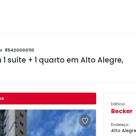
85420000110
1 suíte + 1 quarto em
Alto Alegre
,
os
Edifício
Becker
Endereço
Alto Alegr