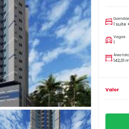
Dormitór
1 suíte 
Vagas
1
Área tota
142,01 
Valor