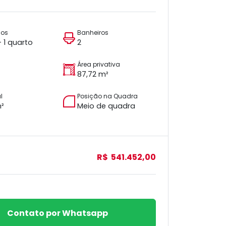
ios
Banheiros
+ 1 quarto
2
Área privativa
87,72 m²
l
Posição na Quadra
m²
Meio de quadra
R$ 541.452,00
Contato por Whatsapp