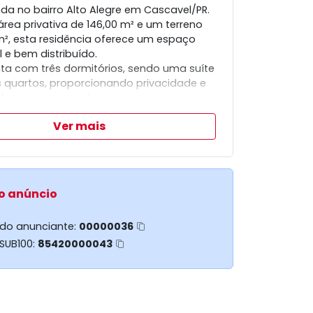
da no bairro Alto Alegre em Cascavel/PR.
ea privativa de 146,00 m² e um terreno
m², esta residência oferece um espaço
 e bem distribuído.
ta com três dormitórios, sendo uma suíte
s quartos, proporcionando privacidade e
e para os moradores.
, dispõe de uma vaga de garagem.
Ver mais
 excelente oportunidade para quem
móvel bem localizado e com boas
icas.
o anúncio
 do anunciante:
00000036
 SUB100:
85420000043