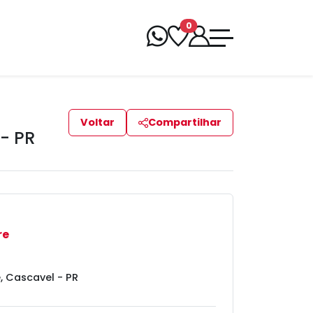
0
Voltar
Compartilhar
- PR
re
e, Cascavel - PR