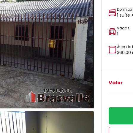
Dormitór
1 suíte
Vagas
1
Área do 
360,00
Valor