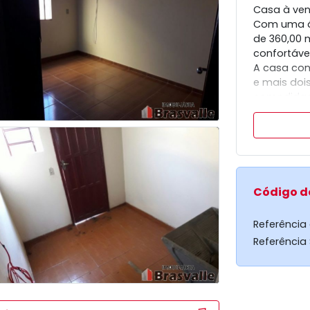
Casa à ven
Com uma ár
de 360,00 
confortável
A casa con
e mais doi
comodidad
Além disso
Esta é uma
busca um i
característ
Código d
Referência
Referência