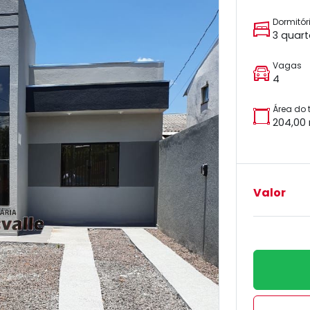
Dormitór
3 quar
Vagas
4
Área do 
204,00
Valor