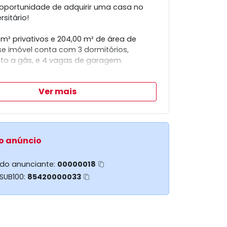
 oportunidade de adquirir uma casa no
rsitário!
m² privativos e 204,00 m² de área de
sse imóvel conta com 3 dormitórios,
o a gás, e 4 vagas de garagem.
essa chance, entre em contato conosco
ma visita!
Ver mais
o anúncio
 do anunciante:
00000018
 SUB100:
85420000033