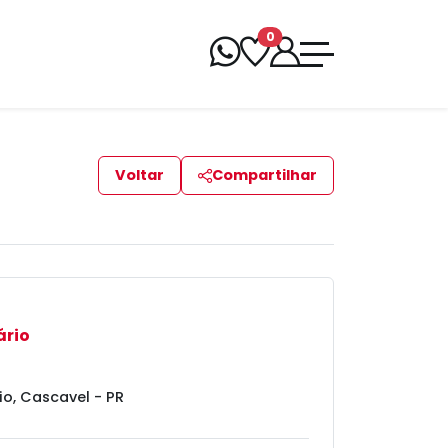
0
Voltar
Compartilhar
ário
io, Cascavel - PR