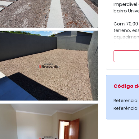
Imperdível
bairro Unive
Com 70,00 
terreno, e
aqueciment
Não perca 
e agende u
Código d
Referência
Referência